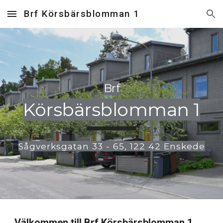
Brf Körsbärsblomman 1
Skip to main content
Skip to navigation
Brf
Körsbärsblomman 1
Sågverksgatan 33 - 65, 122 42 Enskede
Välkommen till Brf Körsbärsblomman 1